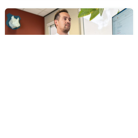
Diagnostiek aanvragen van
Pathologie Friesland
via ZorgDomein
Vanaf 2 februari 2026 kunnen huisartsen
diagnostiek van Pathologie Friesland aanvragen via