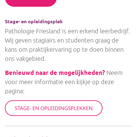
e
t
n
r
)
t
e
is
e
Stage- en opleidingsplek
t
r
)
Pathologie Friesland is een erkend leerbedrijf.
e
Wij geven stagiairs en studenten graag de
s
s
kans om praktijkervaring op te doen binnen
e
ons vakgebied.
u
i
Benieuwd naar de mogelijkheden?
Neem
t
voor meer informatie een kijkje op deze
?
pagina:
(
V
e
STAGE- EN OPLEIDINGSPLEKKEN
r
e
is
t
)