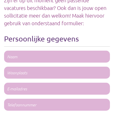
Zijn er op dit moment geen passende
vacatures beschikbaar? Ook dan is jouw open
sollicitatie meer dan welkom! Maak hiervoor
gebruik van onderstaand formulier:
Persoonlijke gegevens
N
a
a
W
m
o
(
o
V
E
e
n
-
r
p
e
m
l
T
is
a
a
t
e
i
)
a
l